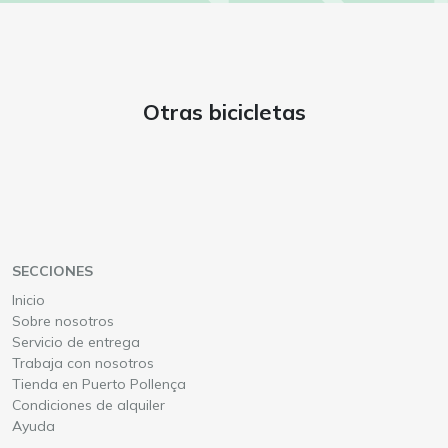
Otras bicicletas
SECCIONES
Inicio
Sobre nosotros
Servicio de entrega
Trabaja con nosotros
Tienda en Puerto Pollença
Condiciones de alquiler
Ayuda