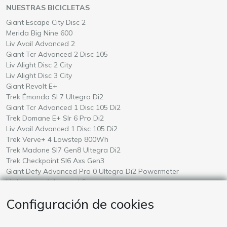
NUESTRAS BICICLETAS
Alquile una
en Mallorca
Giant Escape City Disc 2
Alquile una
en Mallorca
Merida Big Nine 600
Alquile una
en Mallorca
Liv Avail Advanced 2
Alquile una
en Mallorca
Giant Tcr Advanced 2 Disc 105
Alquile una
en Mallorca
Liv Alight Disc 2 City
Alquile una
en Mallorca
Liv Alight Disc 3 City
Alquile una
en Mallorca
Giant Revolt E+
Alquile una
en Mallorca
Trek Émonda Sl 7 Ultegra Di2
Alquile una
en Mallorca
Giant Tcr Advanced 1 Disc 105 Di2
Alquile una
en Mallorca
Trek Domane E+ Slr 6 Pro Di2
Alquile una
en Mallorca
Liv Avail Advanced 1 Disc 105 Di2
Alquile una
en Mallorca
Trek Verve+ 4 Lowstep 800Wh
Alquile una
en Mallorca
Trek Madone Sl7 Gen8 Ultegra Di2
Alquile una
en Mallorca
Trek Checkpoint Sl6 Axs Gen3
Alquile una
en Mallorca
Giant Defy Advanced Pro 0 Ultegra Di2 Powermeter
Alquile una
en Mallorca
Liv Langma Advanced 0
Alquile una
en Mallorca
Giant Talon E+ 2026
Configuración de cookies
Alquile una
en Mallorca
Amflow Test
FORMAS DE PAGO