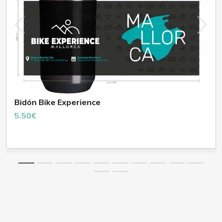
Bidón Bike Experience
5.50€