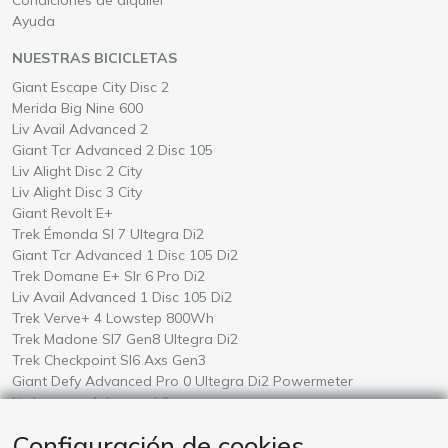
Ayuda
NUESTRAS BICICLETAS
Alquile una
en Mallorca
Giant Escape City Disc 2
Alquile una
en Mallorca
Merida Big Nine 600
Alquile una
en Mallorca
Liv Avail Advanced 2
Alquile una
en Mallorca
Giant Tcr Advanced 2 Disc 105
Alquile una
en Mallorca
Liv Alight Disc 2 City
Alquile una
en Mallorca
Liv Alight Disc 3 City
Alquile una
en Mallorca
Giant Revolt E+
Alquile una
en Mallorca
Trek Émonda Sl 7 Ultegra Di2
Alquile una
en Mallorca
Giant Tcr Advanced 1 Disc 105 Di2
Alquile una
en Mallorca
Trek Domane E+ Slr 6 Pro Di2
Alquile una
en Mallorca
Liv Avail Advanced 1 Disc 105 Di2
Alquile una
en Mallorca
Trek Verve+ 4 Lowstep 800Wh
Alquile una
en Mallorca
Trek Madone Sl7 Gen8 Ultegra Di2
Alquile una
en Mallorca
Trek Checkpoint Sl6 Axs Gen3
Alquile una
en Mallorca
Giant Defy Advanced Pro 0 Ultegra Di2 Powermeter
Alquile una
en Mallorca
Liv Langma Advanced 0
Alquile una
en Mallorca
Giant Talon E+ 2026
Configuración de cookies
Alquile una
en Mallorca
Amflow Test