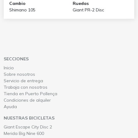
Cambio
Ruedas
Shimano 105
Giant PR-2 Disc
SECCIONES
Inicio
Sobre nosotros
Servicio de entrega
Trabaja con nosotros
Tienda en Puerto Pollença
Condiciones de alquiler
Ayuda
NUESTRAS BICICLETAS
Alquile una
en Mallorca
Giant Escape City Disc 2
Alquile una
en Mallorca
Merida Big Nine 600