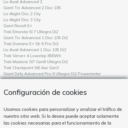
Alquile una
en Mallorca
Liv Avail Advanced 2
Alquile una
en Mallorca
Giant Tcr Advanced 2 Disc 105
Alquile una
en Mallorca
Liv Alight Disc 2 City
Alquile una
en Mallorca
Liv Alight Disc 3 City
Alquile una
en Mallorca
Giant Revolt E+
Alquile una
en Mallorca
Trek Émonda Sl 7 Ultegra Di2
Alquile una
en Mallorca
Giant Tcr Advanced 1 Disc 105 Di2
Alquile una
en Mallorca
Trek Domane E+ Slr 6 Pro Di2
Alquile una
en Mallorca
Liv Avail Advanced 1 Disc 105 Di2
Alquile una
en Mallorca
Trek Verve+ 4 Lowstep 800Wh
Alquile una
en Mallorca
Trek Madone Sl7 Gen8 Ultegra Di2
Alquile una
en Mallorca
Trek Checkpoint Sl6 Axs Gen3
Alquile una
en Mallorca
Giant Defy Advanced Pro 0 Ultegra Di2 Powermeter
Alquile una
en Mallorca
Liv Langma Advanced 0
Alquile una
en Mallorca
Giant Talon E+ 2026
Configuración de cookies
Alquile una
en Mallorca
Amflow Test
FORMAS DE PAGO
Usamos cookies para personalizar y analizar el tráfico de
Nuestros sistemas de pago són seguros. También aceptamos
nuestro sitio web. Si lo desea puede aceptar solamente
pagos por transferencia bancaria
las cookies necesarias para el funcionamiento de la