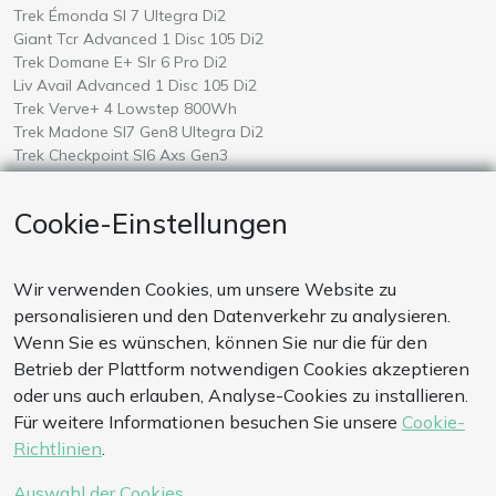
Wähle ein
auf Mallorca
Trek Émonda Sl 7 Ultegra Di2
Wähle ein
auf Mallorca
Giant Tcr Advanced 1 Disc 105 Di2
Wähle ein
auf Mallorca
Trek Domane E+ Slr 6 Pro Di2
Wähle ein
auf Mallorca
Liv Avail Advanced 1 Disc 105 Di2
Wähle ein
auf Mallorca
Trek Verve+ 4 Lowstep 800Wh
Wähle ein
auf Mallorca
Trek Madone Sl7 Gen8 Ultegra Di2
Wähle ein
auf Mallorca
Trek Checkpoint Sl6 Axs Gen3
Wähle ein
auf Mallorca
Giant Defy Advanced Pro 0 Ultegra Di2 Powermeter
Wähle ein
auf Mallorca
Liv Langma Advanced 0
Cookie-Einstellungen
Wähle ein
auf Mallorca
Giant Talon E+ 2026
Wähle ein
auf Mallorca
Amflow Test
Wir verwenden Cookies, um unsere Website zu
ZAHLUNGSWEISE
personalisieren und den Datenverkehr zu analysieren.
Unsere Zahlungssysteme sind sicher. Wir akzeptieren auch
Wenn Sie es wünschen, können Sie nur die für den
Zahlungen per Banküberweisung
Betrieb der Plattform notwendigen Cookies akzeptieren
oder uns auch erlauben, Analyse-Cookies zu installieren.
Für weitere Informationen besuchen Sie unsere
Cookie-
KONTAKT
Richtlinien
.
Telefon
(+34) 663 960 492
E-Mail
info@bikeexperiencemallorca.com
Auswahl der Cookies