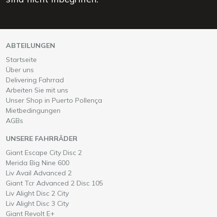
ABTEILUNGEN
Startseite
Über uns
Delivering Fahrrad
Arbeiten Sie mit uns
Unser Shop in Puerto Pollença
Mietbedingungen
AGBs
UNSERE FAHRRÄDER
Wähle ein
auf Mallorca
Giant Escape City Disc 2
Wähle ein
auf Mallorca
Merida Big Nine 600
Wähle ein
auf Mallorca
Liv Avail Advanced 2
Wähle ein
auf Mallorca
Giant Tcr Advanced 2 Disc 105
Wähle ein
auf Mallorca
Liv Alight Disc 2 City
Wähle ein
auf Mallorca
Liv Alight Disc 3 City
Wähle ein
auf Mallorca
Giant Revolt E+