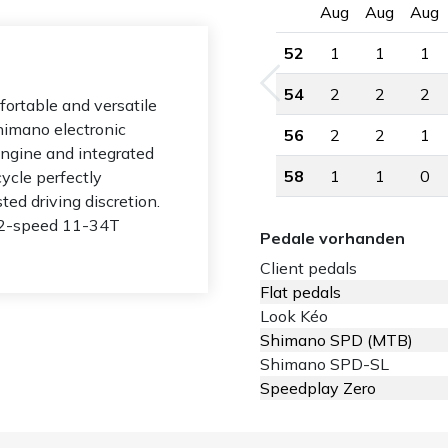
Aug
Aug
Aug
52
1
1
1
54
2
2
2
ortable and versatile
himano electronic
56
2
2
1
engine and integrated
58
1
1
0
cycle perfectly
ted driving discretion.
12-speed 11-34T
Pedale vorhanden
Client pedals
Flat pedals
Look Kéo
Shimano SPD (MTB)
Shimano SPD-SL
Speedplay Zero