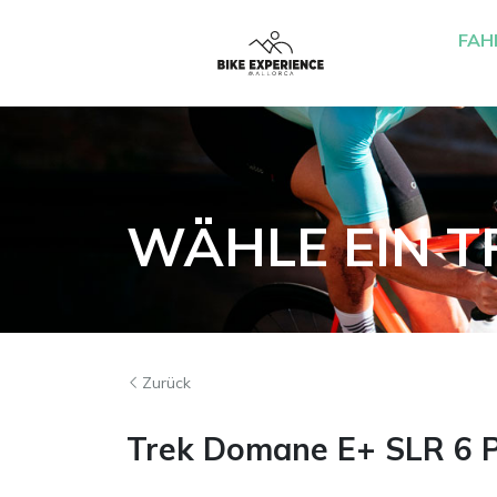
FAH
WÄHLE EIN T
Zurück
Trek Domane E+ SLR 6 P