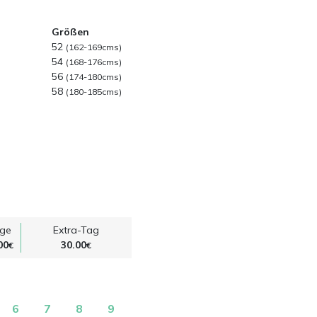
Größen
52
(162-169cms)
54
(168-176cms)
56
(174-180cms)
58
(180-185cms)
age
Extra-Tag
00
30.00
€
€
6
7
8
9