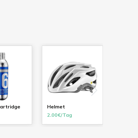
artridge
Helmet
GPS Wa
BOLT
2.00€/Tag
6.00€/T