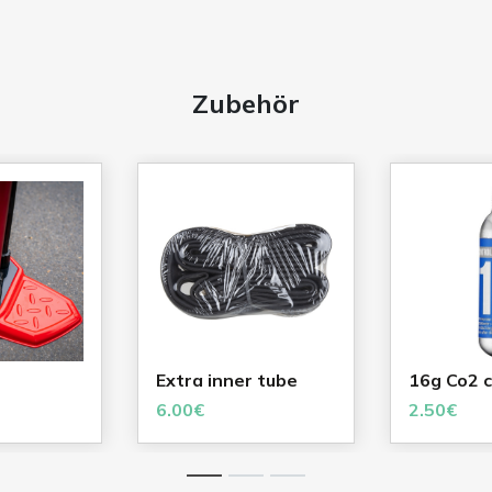
Zubehör
Extra inner tube
16g Co2 c
6.00€
2.50€