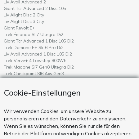
Wähle ein
auf Mallorca
Liv Avail Advanced 2
Wähle ein
auf Mallorca
Giant Tcr Advanced 2 Disc 105
Wähle ein
auf Mallorca
Liv Alight Disc 2 City
Wähle ein
auf Mallorca
Liv Alight Disc 3 City
Wähle ein
auf Mallorca
Giant Revolt E+
Wähle ein
auf Mallorca
Trek Émonda Sl 7 Ultegra Di2
Wähle ein
auf Mallorca
Giant Tcr Advanced 1 Disc 105 Di2
Wähle ein
auf Mallorca
Trek Domane E+ Slr 6 Pro Di2
Wähle ein
auf Mallorca
Liv Avail Advanced 1 Disc 105 Di2
Wähle ein
auf Mallorca
Trek Verve+ 4 Lowstep 800Wh
Wähle ein
auf Mallorca
Trek Madone Sl7 Gen8 Ultegra Di2
Wähle ein
auf Mallorca
Trek Checkpoint Sl6 Axs Gen3
Wähle ein
auf Mallorca
Giant Defy Advanced Pro 0 Ultegra Di2 Powermeter
Wähle ein
auf Mallorca
Liv Langma Advanced 0
Cookie-Einstellungen
Wähle ein
auf Mallorca
Giant Talon E+ 2026
Wähle ein
auf Mallorca
Amflow Test
Wir verwenden Cookies, um unsere Website zu
ZAHLUNGSWEISE
personalisieren und den Datenverkehr zu analysieren.
Unsere Zahlungssysteme sind sicher. Wir akzeptieren auch
Wenn Sie es wünschen, können Sie nur die für den
Zahlungen per Banküberweisung
Betrieb der Plattform notwendigen Cookies akzeptieren