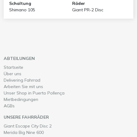
Schaltung
Räder
Shimano 105
Giant PR-2 Disc
ABTEILUNGEN
Startseite
Über uns
Delivering Fahrrad
Arbeiten Sie mit uns
Unser Shop in Puerto Pollença
Mietbedingungen
AGBs
UNSERE FAHRRÄDER
Wähle ein
auf Mallorca
Giant Escape City Disc 2
Wähle ein
auf Mallorca
Merida Big Nine 600