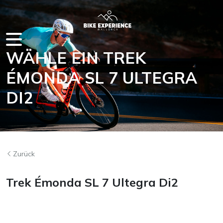
WÄHLE EIN TREK
ÉMONDA SL 7 ULTEGRA
AUF MALLORCA
DI2
Zurück
Trek Émonda SL 7 Ultegra Di2