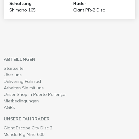
Schaltung
Räder
Shimano 105
Giant PR-2 Disc
ABTEILUNGEN
Startseite
Über uns
Delivering Fahrrad
Arbeiten Sie mit uns
Unser Shop in Puerto Pollença
Mietbedingungen
AGBs
UNSERE FAHRRÄDER
Wähle ein
auf Mallorca
Giant Escape City Disc 2
Wähle ein
auf Mallorca
Merida Big Nine 600