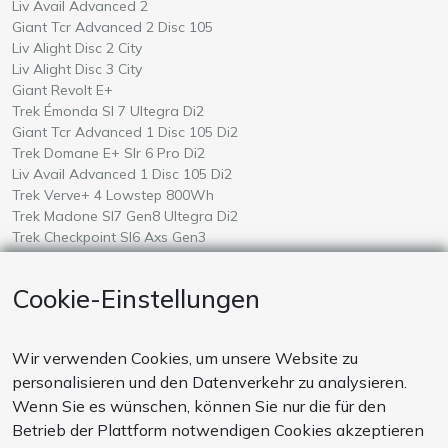
Wähle ein
auf Mallorca
Liv Avail Advanced 2
Wähle ein
auf Mallorca
Giant Tcr Advanced 2 Disc 105
Wähle ein
auf Mallorca
Liv Alight Disc 2 City
Wähle ein
auf Mallorca
Liv Alight Disc 3 City
Wähle ein
auf Mallorca
Giant Revolt E+
Wähle ein
auf Mallorca
Trek Émonda Sl 7 Ultegra Di2
Wähle ein
auf Mallorca
Giant Tcr Advanced 1 Disc 105 Di2
Wähle ein
auf Mallorca
Trek Domane E+ Slr 6 Pro Di2
Wähle ein
auf Mallorca
Liv Avail Advanced 1 Disc 105 Di2
Wähle ein
auf Mallorca
Trek Verve+ 4 Lowstep 800Wh
Wähle ein
auf Mallorca
Trek Madone Sl7 Gen8 Ultegra Di2
Wähle ein
auf Mallorca
Trek Checkpoint Sl6 Axs Gen3
Wähle ein
auf Mallorca
Giant Defy Advanced Pro 0 Ultegra Di2 Powermeter
Wähle ein
auf Mallorca
Liv Langma Advanced 0
Cookie-Einstellungen
Wähle ein
auf Mallorca
Giant Talon E+ 2026
Wähle ein
auf Mallorca
Amflow Test
Wir verwenden Cookies, um unsere Website zu
ZAHLUNGSWEISE
personalisieren und den Datenverkehr zu analysieren.
Unsere Zahlungssysteme sind sicher. Wir akzeptieren auch
Wenn Sie es wünschen, können Sie nur die für den
Zahlungen per Banküberweisung
Betrieb der Plattform notwendigen Cookies akzeptieren